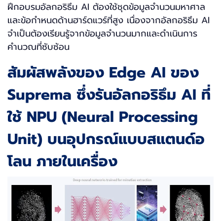
ฝึกอบรมอัลกอริธึม AI ต้องใช้ชุดข้อมูลจำนวนมหาศาล
และข้อกำหนดด้านฮาร์ดแวร์ที่สูง เนื่องจากอัลกอริธึม AI
จำเป็นต้องเรียนรู้จากข้อมูลจำนวนมากและดำเนินการ
คำนวณที่ซับซ้อน
สัมผัสพลังของ Edge AI ของ
Suprema ซึ่งรันอัลกอริธึม AI ที่
ใช้ NPU (Neural Processing
Unit) บนอุปกรณ์แบบสแตนด์อ
โลน ภายในเครื่อง