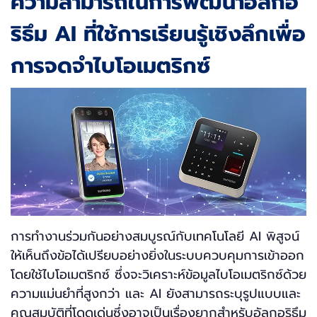
ความสามารถในการพัฒนาอัลกอ
ริธึม AI ที่ใช้การเรียนรู้เชิงลึกเพื่อ
การจดจำไบโอเมตริกซ์
การทำงานร่วมกันอย่างสมบูรณ์กับเทคโนโลยี AI พิสูจน์
ให้เห็นถึงข้อได้เปรียบอย่างยิ่งในระบบควบคุมการเข้าออก
โดยใช้ไบโอเมตริกซ์ ซึ่งจะวิเคราะห์ข้อมูลไบโอเมตริกซ์ด้วย
ความแม่นยำที่สูงกว่า และ AI ยังสามารถระบุรูปแบบและ
คุณสมบัติที่โดดเด่นซึ่งอาจเป็นเรื่องยากสำหรับอัลกอริธึม