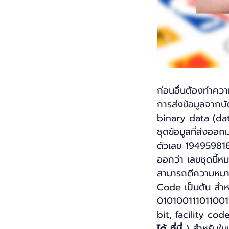
ก่อนอื่นต้องทำคว
การส่งข้อมูลจากบั
binary data (data
ชุดข้อมูลที่ส่งออก
ตัวเลข 1949598169
ออกว่า เลขชุดนี้ห
สามารถตีความหมาย
Code เป็นต้น สำหร
01010011101100111
bit, facility co
ได้
ที่นี่
) สำหรับใน