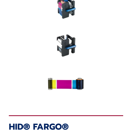
HID® FARGO®