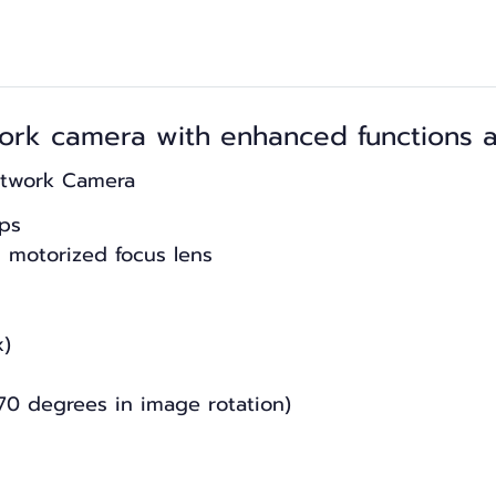
rk camera with enhanced functions an
etwork Camera
fps
d motorized focus lens
x)
70 degrees in image rotation)