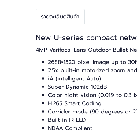
รายละเอียดสินค้า
New U-series compact netwo
4MP Varifocal Lens Outdoor Bullet N
2688×1520 pixel image up to 30
2.5x built-in motorized zoom an
iA (intelligent Auto)
Super Dynamic 102dB
Color night vision (0.019 to 0.3 l
H.265 Smart Coding
Corridor mode (90 degrees or 2
Built-in IR LED
NDAA Compliant