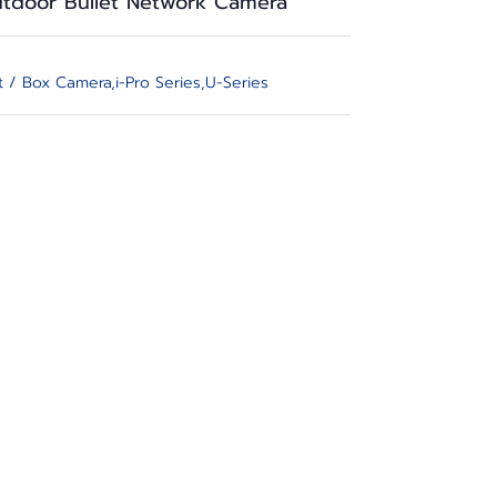
utdoor Bullet Network Camera
et / Box Camera
,
i-Pro Series
,
U-Series