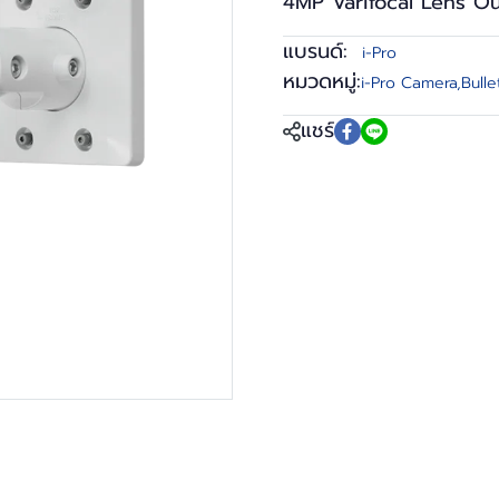
4MP Varifocal Lens O
แบรนด์:
i-Pro
หมวดหมู่:
i-Pro Camera
,
Bull
แชร์