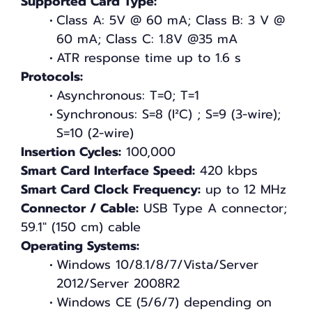
Supported Card Type:
Class A: 5V @ 60 mA; Class B: 3 V @
60 mA; Class C: 1.8V @35 mA
ATR response time up to 1.6 s
Protocols:
Asynchronous: T=0; T=1
Synchronous: S=8 (I²C) ; S=9 (3-wire);
S=10 (2-wire)
Insertion Cycles:
100,000
Smart Card Interface Speed:
420 kbps
Smart Card Clock Frequency:
up to 12 MHz
Connector / Cable:
USB Type A connector;
59.1" (150 cm) cable
Operating Systems:
Windows 10/8.1/8/7/Vista/Server
2012/Server 2008R2
Windows CE (5/6/7) depending on